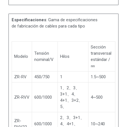
Especificaciones
: Gama de especificaciones
de fabricación de cables para cada tipo
Sección
Tensión
transversal
Modelo
Hilos
nominal/V
estándar /
㎜
ZR-RV
450/750
1
1.5~500
1、2、3、
3+1、4、
ZR-RVV
600/1000
4~500
4+1、3+2、
5、
2、3、3+1、
ZR-
600/1000
4、4+1、
10~240
RVV22