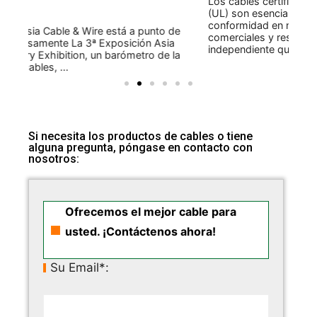
Los cables certificados por Underwriters Laboratories
(UL) son esenciales para garantizar la seguridad y la
Se
conformidad en numerosas aplicaciones industriales,
gl
e
comerciales y residenciales. UL es una organización
ro
independiente que evalúa ...
esp
a
Si necesita los productos de cables o tiene
alguna pregunta, póngase en contacto con
nosotros:
Ofrecemos el mejor cable para
usted. ¡Contáctenos ahora!
Su Email*: