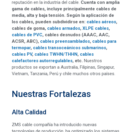
reputación en la industria del cable.
Cuenta con amplia
gama de cables, incluye principalmente cables de
media, alta y baja tensión. Según la aplicación de
los cables, pueden subdividirse en:
cables aéreos
,
cables de goma,
cables armados
,
XLPE cables
,
cables de PVC
, cables desnudos (AAAC, AAC,
ACSR, ABC),
cables preensamblados
,
cables para
termopar
,
cables transoceánicos submarinos
,
cables PV
,
cables TWHN/THHN
,
cables
calefactores autorregulables
, etc.
Nuestros
productos se exportan a Australia, Filipinas, Singapur,
Vietnam, Tanzania, Perú y chile muchos otros países.
Nuestras Fortalezas
Alta Calidad
ZMS cable compañía ha introducido nuevas
tecnologías de producción, ha optimizado los sistemas