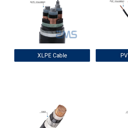
XLPE Cable
PV