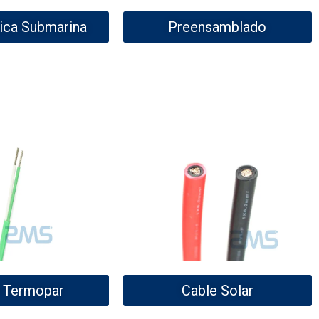
tica Submarina
Preensamblado
 Termopar
Cable Solar