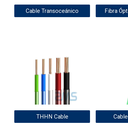
Cable Transoceánico
Fibra Óp
THHN Cable
Cable