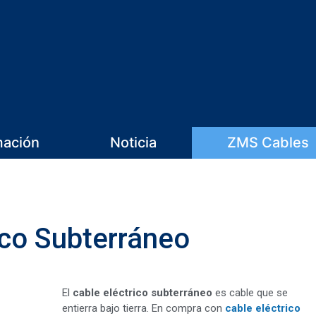
mación
Noticia
ZMS Cables
ico Subterráneo
El
cable eléctrico subterráneo
es cable que se
entierra bajo tierra. En compra con
cable eléctrico