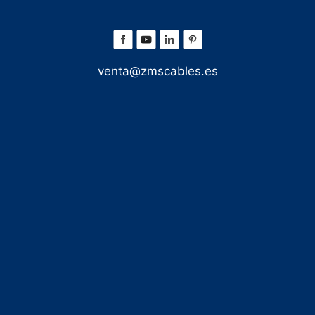
venta@zmscables.es