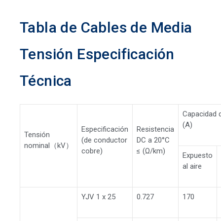
Tabla de Cables de Media
Tensión Especificación
Técnica
Capacidad 
(A)
Especificación
Resistencia
Tensión
(de conductor
DC a 20°C
nominal（kV）
cobre)
≤ (Ω/km)
Expuesto
al aire
YJV 1 x 25
0.727
170