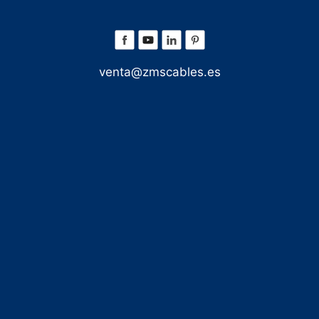
venta@zmscables.es