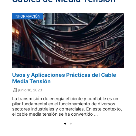
INFORMACIÓN
N
Usos y Aplicaciones Prácticas del Cable
El
Media Tensión
Am
du
junio 16, 2023
La transmisión de energía eficiente y confiable es un
pilar fundamental en el funcionamiento de diversos
Se
sectores industriales y comerciales. En este contexto,
Ma
el cable media tensión se ha convertido ...
ca
11.