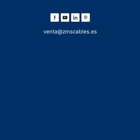
venta@zmscables.es