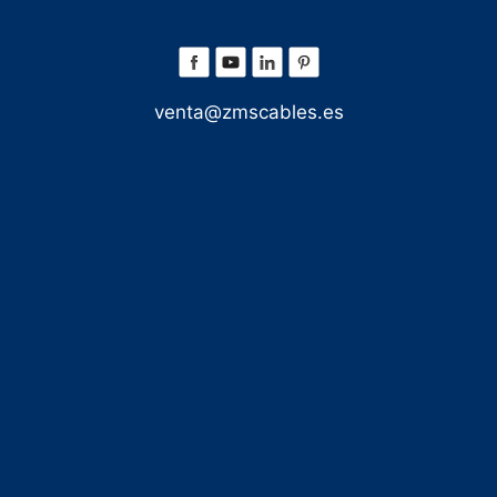
venta@zmscables.es