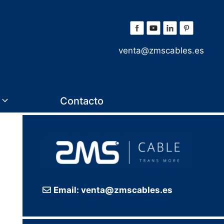
venta@zmscables.es
Contacto
Email: venta@zmscables.es