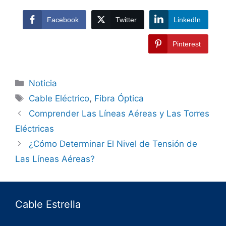
Facebook
Twitter
LinkedIn
Pinterest
Noticia
Cable Eléctrico
,
Fibra Óptica
Comprender Las Líneas Aéreas y Las Torres
Eléctricas
¿Cómo Determinar El Nivel de Tensión de
Las Líneas Aéreas?
Cable Estrella