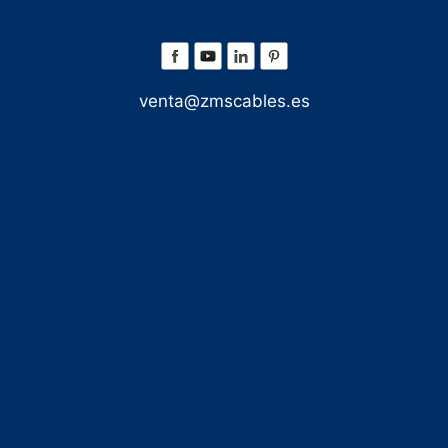
venta@zmscables.es