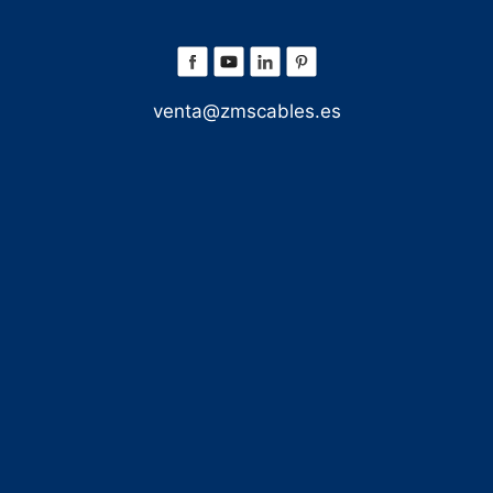
venta@zmscables.es