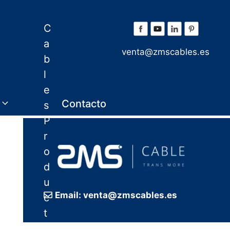
C
a
venta@zmscables.es
b
l
e
Contacto
s
P
r
o
d
u
Email: venta@zmscables.es
c
t
o