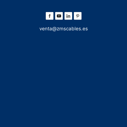
venta@zmscables.es