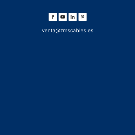
venta@zmscables.es