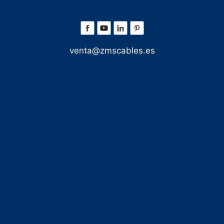
venta@zmscables.es