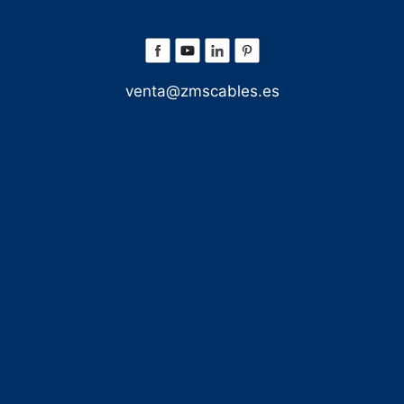
venta@zmscables.es