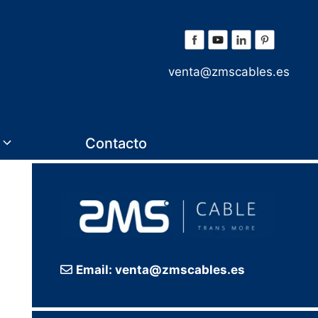
venta@zmscables.es
Contacto
Email: venta@zmscables.es