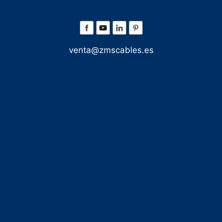
venta@zmscables.es