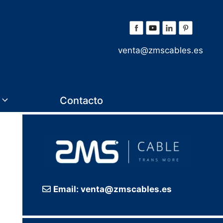
venta@zmscables.es
Contacto
Email: venta@zmscables.es