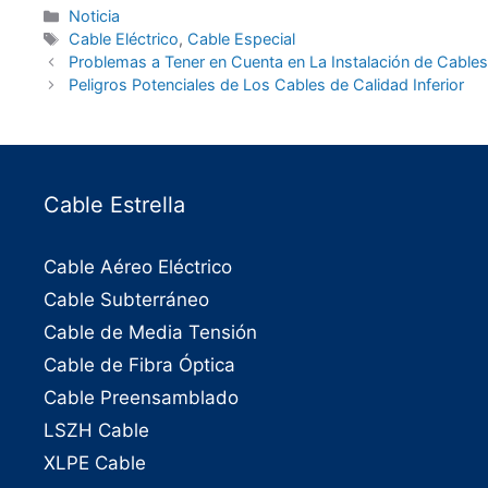
Noticia
Cable Eléctrico
,
Cable Especial
Problemas a Tener en Cuenta en La Instalación de Cables
Peligros Potenciales de Los Cables de Calidad Inferior
Cable Estrella
Cable Aéreo Eléctrico
Cable Subterráneo
Cable de Media Tensión
Cable de Fibra Óptica
Cable Preensamblado
LSZH Cable
XLPE Cable