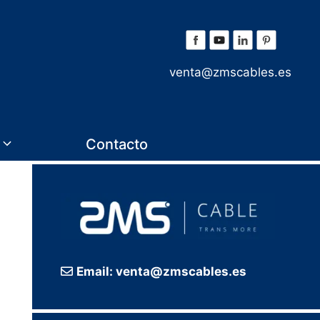
venta@zmscables.es
Contacto
Email: venta@zmscables.es