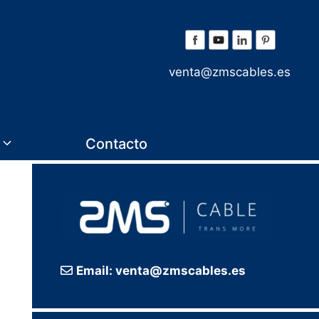
venta@zmscables.es
Contacto
Email: venta@zmscables.es