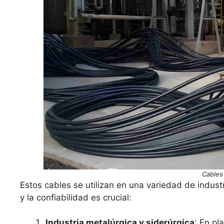
Cables
Estos cables se utilizan en una variedad de indus
y la confiabilidad es crucial:
Industria metalúrgica y siderúrgica
: En pl