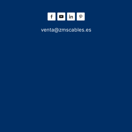
venta@zmscables.es