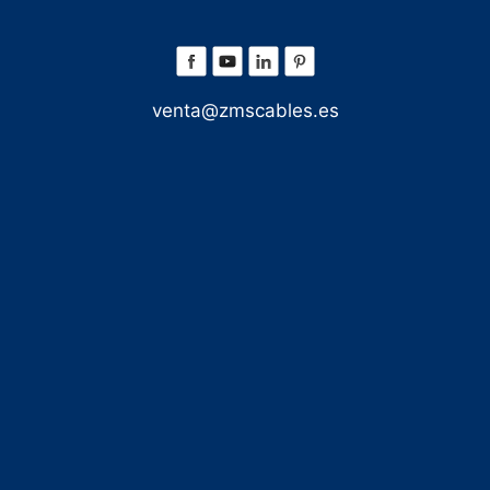
venta@zmscables.es