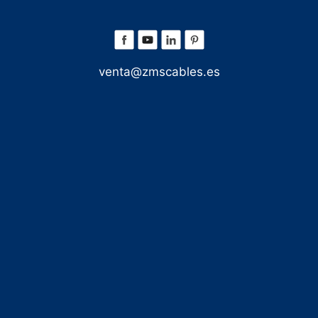
venta@zmscables.es