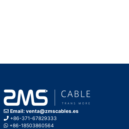
Email: venta@zmscables.es
+86-371-67829333
+86-18503860564