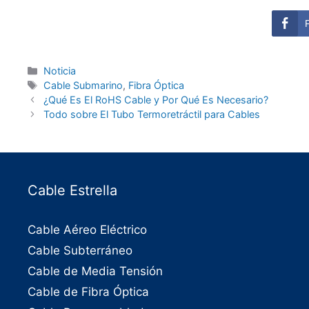
Noticia
Cable Submarino
,
Fibra Óptica
¿Qué Es El RoHS Cable y Por Qué Es Necesario?
Todo sobre El Tubo Termoretráctil para Cables
Cable Estrella
Cable Aéreo Eléctrico
Cable Subterráneo
Cable de Media Tensión
Cable de Fibra Óptica