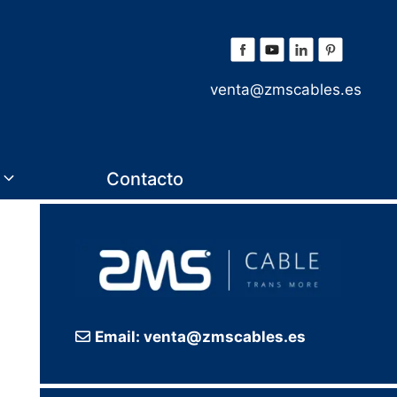
venta@zmscables.es
Contacto
Email: venta@zmscables.es